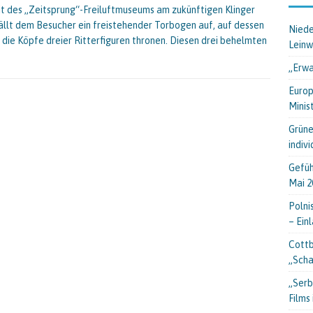
t des „Zeitsprung“-Freiluftmuseums am zukünftigen Klinger
ällt dem Besucher ein freistehender Torbogen auf, auf dessen
Niede
 die Köpfe dreier Ritterfiguren thronen. Diesen drei behelmten
Lein
„Erwa
Europ
Minis
Grüne
indiv
Gefüh
Mai 2
Polni
– Ein
Cottb
„Scha
„Serb
Films