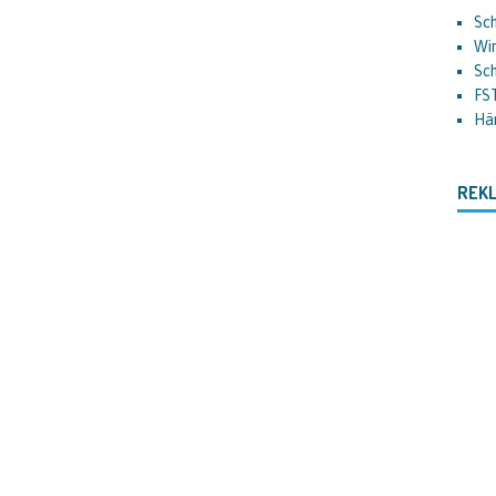
Sch
Wir
Sc
FS
Hä
REK