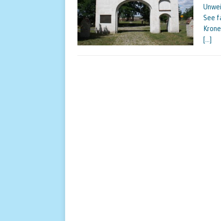
Unwei
See f
Krone
[…]