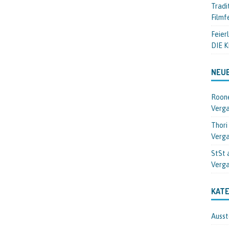
Tradi
Filmf
Feier
DIE 
NEU
Roon
Verga
Thori
Verga
StSt 
Verga
KATE
Ausst