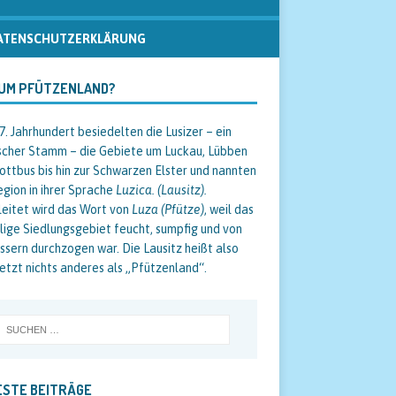
ATENSCHUTZERKLÄRUNG
UM PFÜTZENLAND?
/7. Jahrhundert besiedelten die Lusizer – ein
scher Stamm – die Gebiete um Luckau, Lübben
ottbus bis hin zur Schwarzen Elster und nannten
egion in ihrer Sprache
Luzica. (Lausitz).
eitet wird das Wort von
Luza (Pfütze)
, weil das
ige Siedlungsgebiet feucht, sumpfig und von
sern durchzogen war. Die Lausitz heißt also
etzt nichts anderes als „Pfützenland“.
STE BEITRÄGE