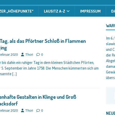
ZER „HÖHEPUNKTE“
LAUSITZ A-Z
IMPRESSUM
D
WAR
Im 6.
Tag, als das Pförtner Schloß in Flammen
slawi
ing
und C
Februar 2020
Thori
0
die R
Abgel
r bis dahin ein ruhiger Tag in dem kleinen Städtchen Pförten,
damal
r 5. September im Jahre 1758. Die Menschen kümmerten sich um
Gewäs
euernte
[…]
übers
nhafte Gestalten in Klinge und Groß
acksdorf
Februar 2020
Thori
0
NEUE