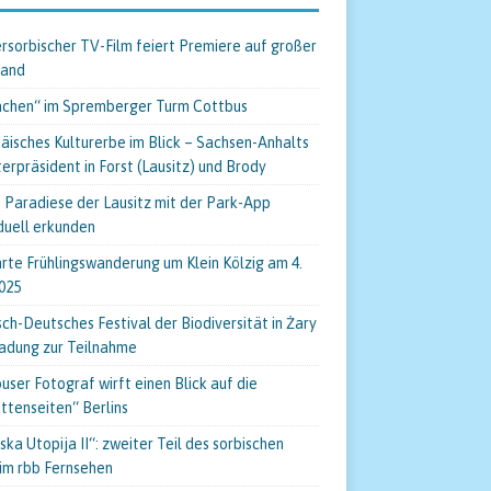
rsorbischer TV-Film feiert Premiere auf großer
wand
chen“ im Spremberger Turm Cottbus
äisches Kulturerbe im Blick – Sachsen-Anhalts
terpräsident in Forst (Lausitz) und Brody
 Paradiese der Lausitz mit der Park-App
iduell erkunden
rte Frühlingswanderung um Klein Kölzig am 4.
025
sch-Deutsches Festival der Biodiversität in Żary
ladung zur Teilnahme
user Fotograf wirft einen Blick auf die
ttenseiten“ Berlins
ska Utopija II“: zweiter Teil des sorbischen
 im rbb Fernsehen