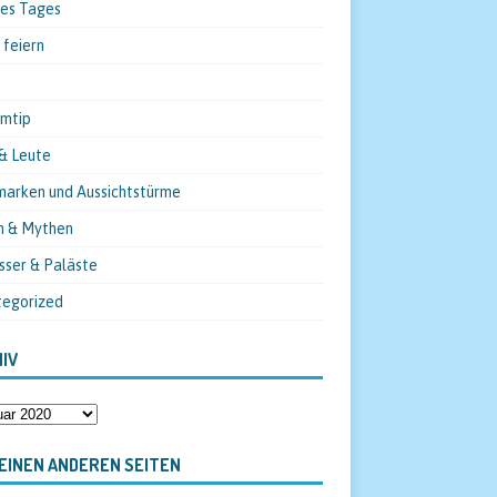
des Tages
 feiern
mtip
& Leute
arken und Aussichtstürme
n & Mythen
sser & Paläste
tegorized
IV
EINEN ANDEREN SEITEN