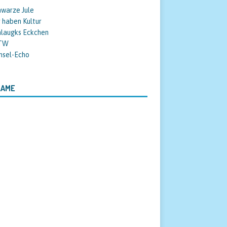
warze Jule
 haben Kultur
hlaugks Eckchen
TW
nsel-Echo
LAME