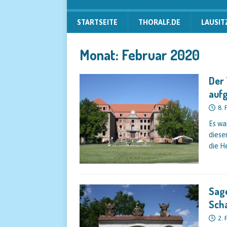
STARTSEITE
THORALF.DE
LAUSIT
Monat:
Februar 2020
Der 
aufg
8. 
Es wa
diese
die H
Sage
Sch
2. 