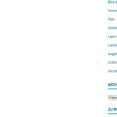
Bild 
Feste
Film
Gehei
Land 
Landm
Sage
Schlö
Unca
ARCH
ZU M