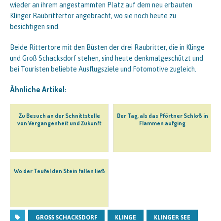
wieder an ihrem angestammten Platz auf dem neu erbauten
Klinger Raubrittertor angebracht, wo sie noch heute zu
besichtigen sind.
Beide Rittertore mit den Büsten der drei Raubritter, die in Klinge
und Groß Schacksdorf stehen, sind heute denkmalgeschützt und
bei Touristen beliebte Ausflugsziele und Fotomotive zugleich.
Ähnliche Artikel:
Zu Besuch an der Schnittstelle
Der Tag, als das Pförtner Schloß in
von Vergangenheit und Zukunft
Flammen aufging
Wo der Teufel den Stein fallen ließ
GROSS SCHACKSDORF
KLINGE
KLINGER SEE