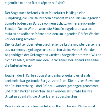
eigentlich mit den Ritterköpfen auf sich?
Der Sage nach befand sich im Mittelalter in Klinge eine
Sumpfburg, die von Raubrittern bewohnt wurde. Die umliegenden
Sümpfe boten den Burgbewohnern Schutz vor heranrückenden
Feinden. Nur im Winter, wenn die Sümpfe zugefroren waren,
mußten bewaffnete Männer aus den umliegenden Dörfer Wache
vor der Burg schieben.
Die Raubritter überfielen durchreisende Leute und plünderten sie
aus, nahmen sie gefangen und sperrten sie ins Verließ. Von den
Angehörigen der Gefangenen wurden Lösegelder erpresst. Wurde
nicht gezahlt, schnitt man den Gefangenen bei lebendigen Leibe
die Unterkiefer ab.
Joachim der I., Kurfürst von Brandenburg, gelang es, die als
uneinnehmbar geltende Burg zu zerstören. Die letzten Bewohner
der Raubritterburg – drei Brüder – wurden gefangen genommen
und in den Kerker geworfen. Ihnen wurden als Strafe für ihre
Untaten ebenfalls die Unterkiefer abgeschnitten.
Drei Sandstein-Büsten der letzten Raubritter von Klinge – mit