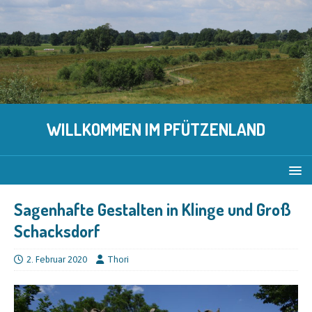
WILLKOMMEN IM PFÜTZENLAND
Sagenhafte Gestalten in Klinge und Groß
Schacksdorf
2. Februar 2020
Thori