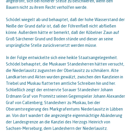
angedroht, sich bei höherer Stelle zu beschweren, wenn den
Bauern nicht zu ihrem Recht verholfen werde.
Schödel wiegelt ab und behauptet, daß der hohe Wasserstand der
Neiße der Grund dafür ist, daß der Föhrenfließ nicht abfließen
könne. Außerdem hätte er bemerkt, daß der Köbelner Zaun auf
Groß Särchener Grund und Boden stünde und dieser an seine
ursprüngliche Stelle zurückversetzt werden müsse.
In der Folge entwickelte sich eine heikle Staatsangelegenheit.
Schödel behauptet, die Muskauer Standesherren hätten versucht,
die Niederlausitz zugunsten der Oberlausitz zu schmälern. Alte
Landkarten und Akten wurden gewälzt, zwischen den Kanzleien in
Triebel und Muskau flatterten amtliche Schreiben hin und her.
Schließlich zeigt der entnervte Sorauer Standesherr Johann
Erdmann Graf von Promnitz seinen Gegenspieler Johann Alexander
Graf von Callenberg, Standesherr zu Muskau, bei der
Oberamtsregierung des Markgrafentums Niederlausitz in Lübben
an. Von dort wandert die angezeigte eigenmächtige Abänderung
der Landesgrenze an die Kanzlei des Herzogs Heinrich von
Sachsen-Merseburg, dem Landesherrn der Niederlausitz.