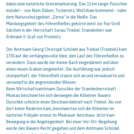
dabei eine natürliche Grenzmarkierung. Das 11 km lange Flüsschen
mündet – von Klein Düben, Tschernitz, Wolfshain kommend – nahe
dem Naturschutzgebiet „Zerna“ in die Neiße. Das
Mündungsgebiet des Föhrenfließes gehörte einst zur Flur Groß
Särchen in der Herrschaft Sorau/Triebel. Standesherr war
Erdmann II. Graf von Promnitz.
Der Amtmann Georg Christoph Schödel aus Triebel (Trzebiel) kam
1730 auf die verhängnisvolle Idee, den Lauf des Föhrenfließes zu
verändern. Dazu wurde der kleine Bach eingedämmt und über
einen neuen Graben umgeleitet. Die Ausführung war jedoch
stümperhaft, der Föhrenfließ staute sich an und verwässerte und
versumpfte die angrenzenden Wiesen.
Beim Wirtschaftsamtmann Dutschke der Standesherrschaft
Muskau beschwerten sich deswegen die Köbelner Bauern.
Dutschke schickte einen Beschwerdebrief nach Triebel. Als von
dort keine Reaktion kam, beschwerten sich die Köbelner im
nächsten Frühjahr erneut im Muskauer Amtshaus. Jetzt kam
Bewegung in die Angelegenheit. Bei einer Vor-Ort-Begehung
wurde den Bauern Recht gegeben und dem Amtmann Schödel