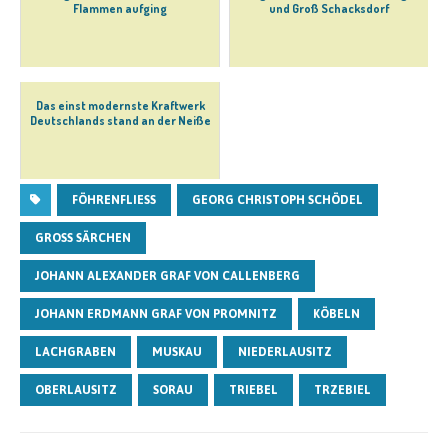
Flammen aufging
und Groß Schacksdorf
Das einst modernste Kraftwerk
Deutschlands stand an der Neiße
FÖHRENFLIESS
GEORG CHRISTOPH SCHÖDEL
GROSS SÄRCHEN
JOHANN ALEXANDER GRAF VON CALLENBERG
JOHANN ERDMANN GRAF VON PROMNITZ
KÖBELN
LACHGRABEN
MUSKAU
NIEDERLAUSITZ
OBERLAUSITZ
SORAU
TRIEBEL
TRZEBIEL