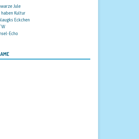
warze Jule
 haben Kultur
hlaugks Eckchen
TW
nsel-Echo
LAME