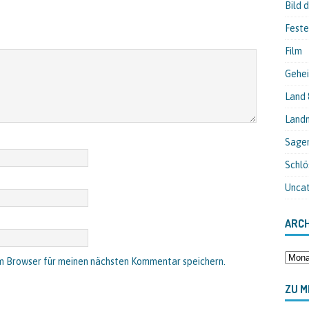
Bild 
Feste
Film
Gehei
Land 
Landm
Sage
Schlö
Unca
ARCH
m Browser für meinen nächsten Kommentar speichern.
ZU M