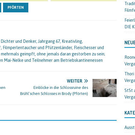
Tradi
PFÖRTEN
Filmf
Feier
DIE 
 Dichter und Denker, Jahrgang 67, Kreativling,
NEU
f, Filmperlentaucher und Pfützenländer, Fleischesser und
nd mehrmals geimpft, ohne jemals daran gestorben zu sein;
Roon
en Mai-Nelke und Teilnehmer am Betriebskantinenessen
Verga
Thori
Verga
WEITER
hen
Einblicke in die Schlossruine des
StSt 
Brühl’schen Schlosses in Brody (Pförten)
Verga
KATE
Ausst