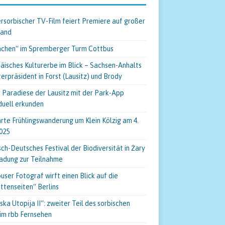
rsorbischer TV-Film feiert Premiere auf großer
wand
chen“ im Spremberger Turm Cottbus
äisches Kulturerbe im Blick – Sachsen-Anhalts
terpräsident in Forst (Lausitz) und Brody
 Paradiese der Lausitz mit der Park-App
iduell erkunden
rte Frühlingswanderung um Klein Kölzig am 4.
025
sch-Deutsches Festival der Biodiversität in Żary
ladung zur Teilnahme
user Fotograf wirft einen Blick auf die
ttenseiten“ Berlins
ska Utopija II“: zweiter Teil des sorbischen
 im rbb Fernsehen