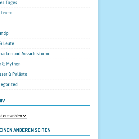
des Tages
 feiern
mtip
& Leute
arken und Aussichtstürme
n & Mythen
sser & Paläste
tegorized
IV
EINEN ANDEREN SEITEN