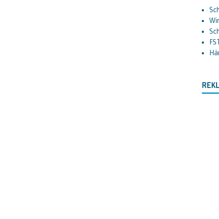
Sch
Wir
Sc
FS
Hä
REK