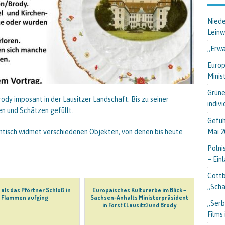
Niede
Lein
„Erwa
Europ
Minis
Grüne
rody imposant in der Lausitzer Landschaft. Bis zu seiner
indiv
en und Schätzen gefüllt.
Gefüh
Mai 2
isch widmet verschiedenen Objekten, von denen bis heute
Polni
– Ein
Cottb
„Scha
 als das Pförtner Schloß in
Europäisches Kulturerbe im Blick –
Flammen aufging
Sachsen-Anhalts Ministerpräsident
„Serb
in Forst (Lausitz) und Brody
Films