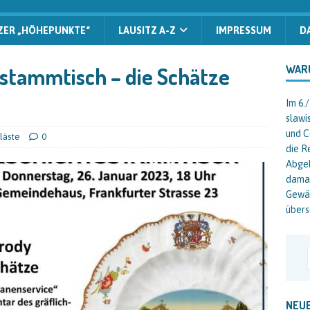
ZER „HÖHEPUNKTE“
LAUSITZ A-Z
IMPRESSUM
D
sstammtisch – die Schätze
WAR
Im 6.
slawi
und C
läste
0
die R
Abgel
damal
Gewäs
übers
NEUE