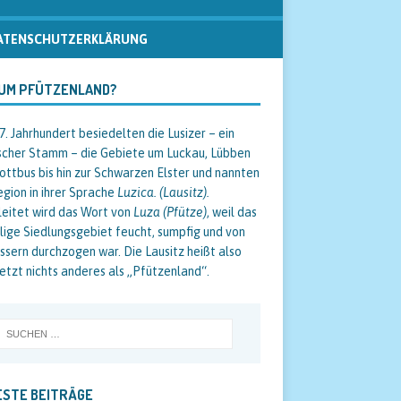
ATENSCHUTZERKLÄRUNG
UM PFÜTZENLAND?
/7. Jahrhundert besiedelten die Lusizer – ein
scher Stamm – die Gebiete um Luckau, Lübben
ottbus bis hin zur Schwarzen Elster und nannten
egion in ihrer Sprache
Luzica. (Lausitz).
eitet wird das Wort von
Luza (Pfütze)
, weil das
ige Siedlungsgebiet feucht, sumpfig und von
sern durchzogen war. Die Lausitz heißt also
etzt nichts anderes als „Pfützenland“.
STE BEITRÄGE