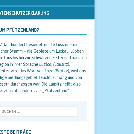
ATENSCHUTZERKLÄRUNG
UM PFÜTZENLAND?
/7. Jahrhundert besiedelten die Lusizer – ein
scher Stamm – die Gebiete um Luckau, Lübben
ottbus bis hin zur Schwarzen Elster und nannten
egion in ihrer Sprache
Luzica. (Lausitz).
eitet wird das Wort von
Luza (Pfütze)
, weil das
ige Siedlungsgebiet feucht, sumpfig und von
sern durchzogen war. Die Lausitz heißt also
etzt nichts anderes als „Pfützenland“.
STE BEITRÄGE