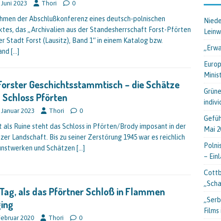
 Juni 2023
Thori
0
hmen der Abschlußkonferenz eines deutsch-polnischen
Niede
ktes, das „Archivalien aus der Standesherrschaft Forst-Pförten
Lein
er Stadt Forst (Lausitz), Band 1“ in einem Katalog bzw.
„Erwa
band
[…]
Europ
Minis
Forster Geschichtsstammtisch – die Schätze
Grüne
 Schloss Pförten
indiv
 Januar 2023
Thori
0
Gefüh
t als Ruine steht das Schloss in Pförten/Brody imposant in der
Mai 2
tzer Landschaft. Bis zu seiner Zerstörung 1945 war es reichlich
Polni
unstwerken und Schätzen
[…]
– Ein
Cottb
„Scha
Tag, als das Pförtner Schloß in Flammen
„Serb
ing
Films
Februar 2020
Thori
0