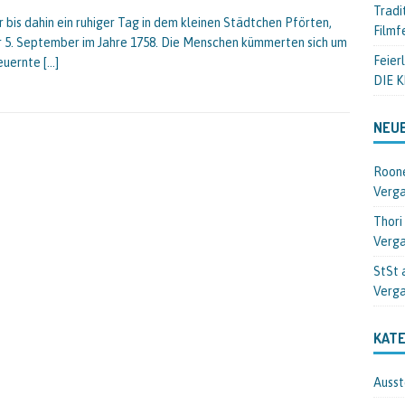
Tradi
r bis dahin ein ruhiger Tag in dem kleinen Städtchen Pförten,
Filmf
r 5. September im Jahre 1758. Die Menschen kümmerten sich um
Feier
euernte
[…]
DIE 
NEU
Roon
Verga
Thori
Verga
StSt 
Verga
KATE
Ausst