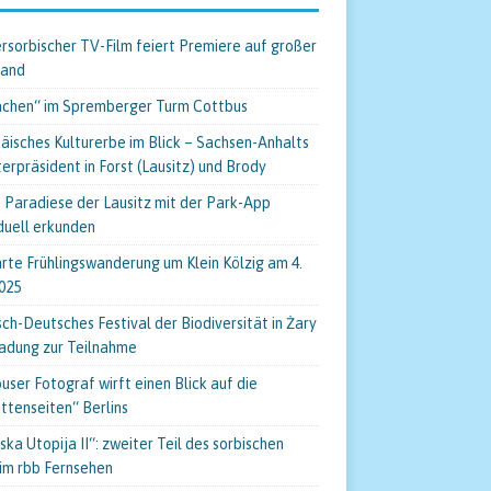
rsorbischer TV-Film feiert Premiere auf großer
wand
chen“ im Spremberger Turm Cottbus
äisches Kulturerbe im Blick – Sachsen-Anhalts
terpräsident in Forst (Lausitz) und Brody
 Paradiese der Lausitz mit der Park-App
iduell erkunden
rte Frühlingswanderung um Klein Kölzig am 4.
025
sch-Deutsches Festival der Biodiversität in Żary
ladung zur Teilnahme
user Fotograf wirft einen Blick auf die
ttenseiten“ Berlins
ska Utopija II“: zweiter Teil des sorbischen
 im rbb Fernsehen