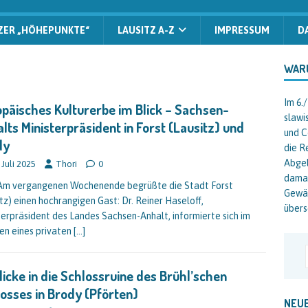
ZER „HÖHEPUNKTE“
LAUSITZ A-Z
IMPRESSUM
D
WAR
Im 6.
päisches Kulturerbe im Blick – Sachsen-
slawi
lts Ministerpräsident in Forst (Lausitz) und
und C
dy
die R
Abgel
 Juli 2025
Thori
0
damal
Am vergangenen Wochenende begrüßte die Stadt Forst
Gewäs
itz) einen hochrangigen Gast: Dr. Reiner Haseloff,
übers
terpräsident des Landes Sachsen-Anhalt, informierte sich im
n eines privaten
[…]
licke in die Schlossruine des Brühl’schen
osses in Brody (Pförten)
NEUE