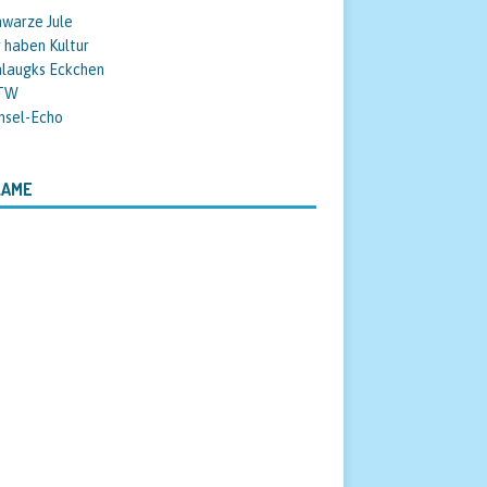
warze Jule
 haben Kultur
hlaugks Eckchen
TW
nsel-Echo
LAME