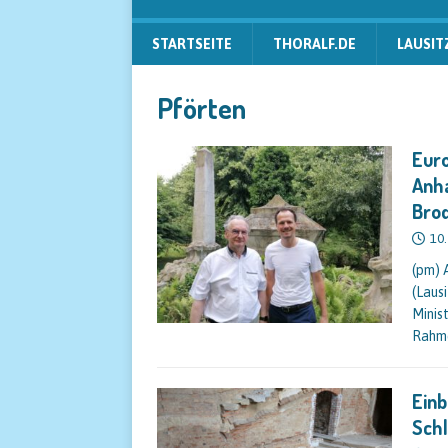
STARTSEITE
THORALF.DE
LAUSIT
Pförten
Euro
Anha
Bro
10.
(pm) 
(Laus
Minis
Rahme
Einb
Schl