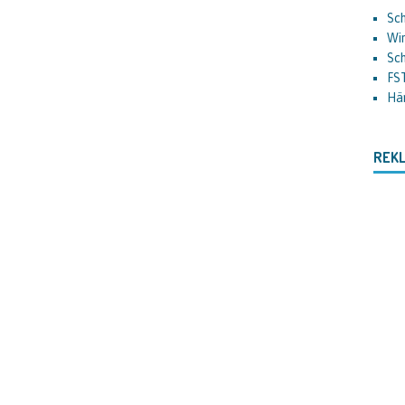
Sch
Wir
Sc
FS
Hä
REK