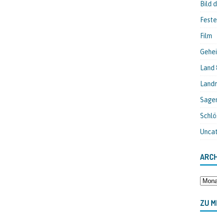
Bild 
Feste
Film
Gehei
Land 
Landm
Sage
Schlö
Unca
ARCH
ZU M