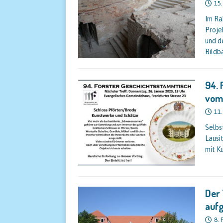
15.
Im Ra
Proje
und d
Bild
94. 
vom
11.
Selbs
Lausi
mit K
Der 
aufg
8. 