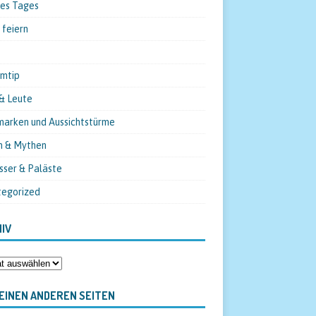
des Tages
 feiern
mtip
& Leute
arken und Aussichtstürme
n & Mythen
sser & Paläste
tegorized
IV
EINEN ANDEREN SEITEN